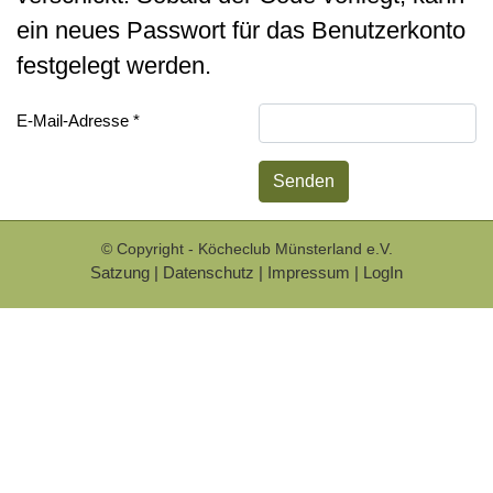
ein neues Passwort für das Benutzerkonto
festgelegt werden.
E-Mail-Adresse
*
Senden
© Copyright - Köcheclub Münsterland e.V.
Satzung
|
Datenschutz
|
Impressum
|
LogIn