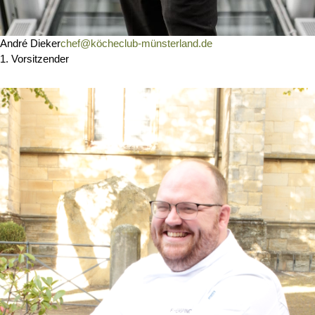
André Dieker
chef@köcheclub-münsterland.de
1. Vorsitzender